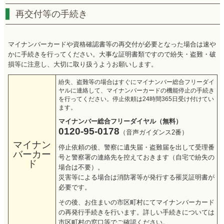
再交付等の手続き
マイナンバーカードや資格確認書等の再交付が必要となった場合は速や
かに手続きを行ってください。大事な証明書類ですので紛失・盗難・破
損等に注意し、大切に取り扱うようお願いします。
紛失、盗難等の場合はすぐにマイナンバー総合フリーダイ
ヤルに連絡して、マイナンバーカードの機能停止の手続き
を行ってください。停止依頼は24時間365日受け付けてい
ます。
マイナンバー総合フリーダイヤル（無料）
0120-95-0178
（音声ガイダンス2番）
マイナン
停止依頼の後、警察に遺失届・盗難届を出して受理番
バーカー
号と警察署の連絡先を控えておきます（自宅で紛失の
ド
場合は不要）。
災害等による場合は消防署等が発行する罹災証明書が
必要です。
その後、お住まいの市区町村にてマイナンバーカード
の再発行手続きを行います。詳しい手続きについては
市区町村の窓口等でご確認ください。