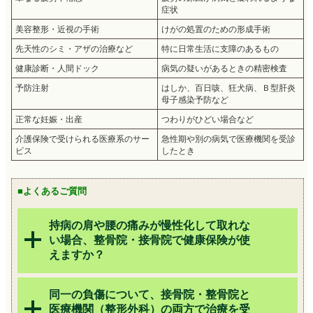
症状
美容整形・近視の手術
けがの処置のための形成手術
先天性のシミ・アザの治療など
特に日常生活に支障のあるもの
健康診断・人間ドック
病気の疑いがあるときの精密検査
予防注射
はしか、百日咳、狂犬病、Ｂ型肝炎
母子感染予防など
正常な妊娠・出産
つわりがひどい場合など
介護保険で受けられる医療系のサー
急性期や別の病気で医療機関を受診
ビス
したとき
■よくあるご質問
持病の肩や腰の痛みが慢性化して取れな
い場合、整骨院・接骨院で健康保険が使
えますか？
同一の負傷について、接骨院・整骨院と
医療機関（整形外科）の両方で治療を受