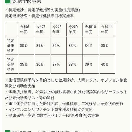
疾病予防事業
・特定健診、特定保健指導の実施(法定義務)
特定健康診査・特定保健指導目標実施率
令和6
令和7
令和8
令和9
令和10
令和11
年度
年度
年度
年度
年度
年度
特定
健康
80％
81％
82％
83％
84％
85％
診査
特定
保健
35％
36％
37％
38％
39％
40％
指導
・生活習慣病予防を目的とした健康診断、人間ドック、オプション検査
等及び補助金支給
・事業所担当者、40歳以上の被扶養者に向けた健診案内やリーフレット
及び未受診者リスト等の送付
・重症化予防に向けた医師面談、保健指導、二次検診、紹介状の発行
・インフルエンザワクチン予防接種及び補助金支給
・健康保持・増進に関するセミナー(健康教育等)の実施