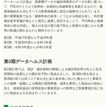
データヘルス計画は、医療費データや健診情報等のデータ分析に基づい
て、PDCAサイクルで効率的・効果的な保健事業を実践するもので、健
康保険組合を含むすべての医療保険者に策定が義務付けられています。
国の重要施策である「健康寿命の延伸」につながる取組を促し、特定健
康診査等実施計画などと相互に連携し策定することで、平均寿命と健康
寿命の差を圧縮し、個人の生活の質の低下防止と医療や介護にかかる費
用の軽減が図れるものと期待されています。
第1期：平成27年度から平成29年度
第2期：平成30年度から令和 5年度
第3期：令和 6年度から令和11年度
第3期データヘルス計画
第2期計画では、受診・健診体制の構築による健診受診率の向上と生活
習慣病の改善などの重症化予防に取組みました。第2期計画を踏まえ、
第3期計画では高リスク者を含む加入者全体に向けた働きかけと事業主
との連携・協働による職場の環境整備、成果を重視した取組みの強化に
加え、後発医薬品の使用促進や重複受診への指導など医療費適正化に向
けた取組みも引き続き行っていきます。