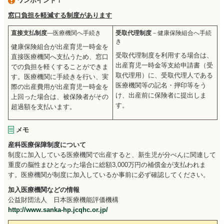
ワンポイント！
窓口負担を軽減する制度があります
直接支払制度
―医療機関へ手続き
受取代理制度
－健康保険組合へ手続
き
健康保険組合が出産育児一時金を
受取代理制度を利用する場合は、
直接医療機関へ支払うため、窓口
出産育児一時金等支給申請書（受
での負担を軽くすることができま
取代理用）に、受取代理人である
す。医療機関に手続きを行い、実
医療機関等の記名・押印等をう
際の出産費用が出産育児一時金を
け、出産前に保険者に提出しま
上回った場合は、被保険者がその
す。
超過額を支払います。
メモ
産科医療保障制度について
制度に加入している医療機関で出産すると、新生児が分べんに関連して
重度の脳性まひとなった場合に総額3,000万円の補償金が支払われま
す。医療機関が制度に加入しているか事前に必ず確認してください。
加入医療機関などの情報
公益財団法人
日本医療機能評価機構
http://www.sanka-hp.jcqhc.or.jp/