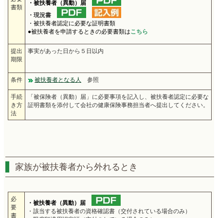
・被扶養者（異動）届
書類
・現況書
・被扶養者認定に必要な証明書類
●被扶養者を申請するときの必要書類は
こちら
提出
事実があった日から５日以内
期限
条件
被扶養者となる人
参照
手続
「被保険者（異動）届」に必要事項を記入し、被扶養者認定に必要な
き方
証明書類を添付して会社の健康保険事務担当者へ提出してください。
法
家族が被扶養者から外れるとき
必
・被扶養者（異動）届
要
・該当する被扶養者の資格確認書（交付されている場合のみ）
書