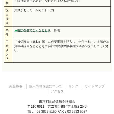
・限度額適用認定証（交付されている場合のみ）
類
提
異動があった日から５日以内
出
期
限
条
被扶養者でなくなるとき
参照
件
手
「被保険者（異動）届」に必要事項を記入し、交付されている場合は
続
資格確認書などとともに会社の健康保険事務担当者へ提出してくださ
き
い。
方
法
組合概要
個人情報保護について
リンク
サイトマップ
アクセス
東京都食品健康保険組合
〒110-8611 東京都台東区東上野2-25-8
TEL：03-3833-5150 FAX：03-3833-5927