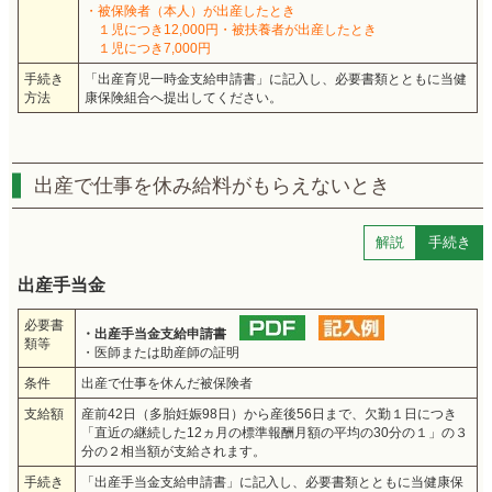
・被保険者（本人）が出産したとき
１児につき12,000円
・被扶養者が出産したとき
１児につき7,000円
手続き
「出産育児一時金支給申請書」に記入し、必要書類とともに当健
方法
康保険組合へ提出してください。
出産で仕事を休み給料がもらえないとき
解説
手続き
出産手当金
必要書
・出産手当金支給申請書
類等
・医師または助産師の証明
条件
出産で仕事を休んだ被保険者
支給額
産前42日（多胎妊娠98日）から産後56日まで、欠勤１日につき
「直近の継続した12ヵ月の標準報酬月額の平均の30分の１」の３
分の２相当額が支給されます。
手続き
「出産手当金支給申請書」に記入し、必要書類とともに当健康保