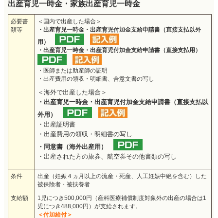
出産育児一時金・家族出産育児一時金
必要書
＜国内で出産した場合＞
類等
・出産育児一時金・出産育児付加金支給申請書（直接支払以外
用）
・出産育児一時金・出産育児付加金支給申請書（直接支払用）
・医師または助産師の証明
・出産費用の領収・明細書、合意文書の写し
＜海外で出産した場合＞
・出産育児一時金・出産育児付加金支給申請書（直接支払以
外用）
・出産証明書
・出産費用の領収・明細書の写し
・同意書（海外出産用）
・出産された方の旅券、航空券その他書類の写し
条件
出産（妊娠４ヵ月以上の流産・死産、人工妊娠中絶を含む）した
被保険者・被扶養者
支給額
1児につき500,000円（産科医療補償制度対象外の出産の場合は1
児につき488,000円）が支給されます。
＜付加給付＞