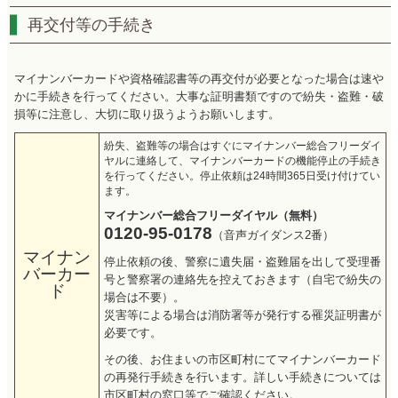
再交付等の手続き
マイナンバーカードや資格確認書等の再交付が必要となった場合は速や
かに手続きを行ってください。大事な証明書類ですので紛失・盗難・破
損等に注意し、大切に取り扱うようお願いします。
紛失、盗難等の場合はすぐにマイナンバー総合フリーダイ
ヤルに連絡して、マイナンバーカードの機能停止の手続き
を行ってください。停止依頼は24時間365日受け付けてい
ます。
マイナンバー総合フリーダイヤル（無料）
0120-95-0178
（音声ガイダンス2番）
マイナン
停止依頼の後、警察に遺失届・盗難届を出して受理番
バーカー
号と警察署の連絡先を控えておきます（自宅で紛失の
ド
場合は不要）。
災害等による場合は消防署等が発行する罹災証明書が
必要です。
その後、お住まいの市区町村にてマイナンバーカード
の再発行手続きを行います。詳しい手続きについては
市区町村の窓口等でご確認ください。