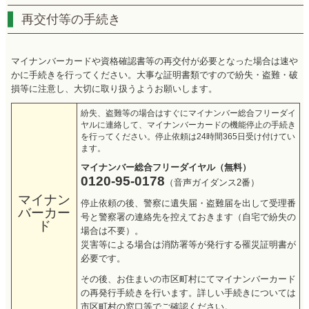
再交付等の手続き
マイナンバーカードや資格確認書等の再交付が必要となった場合は速や
かに手続きを行ってください。大事な証明書類ですので紛失・盗難・破
損等に注意し、大切に取り扱うようお願いします。
紛失、盗難等の場合はすぐにマイナンバー総合フリーダイ
ヤルに連絡して、マイナンバーカードの機能停止の手続き
を行ってください。停止依頼は24時間365日受け付けてい
ます。
マイナンバー総合フリーダイヤル（無料）
0120-95-0178
（音声ガイダンス2番）
マイナン
停止依頼の後、警察に遺失届・盗難届を出して受理番
バーカー
号と警察署の連絡先を控えておきます（自宅で紛失の
ド
場合は不要）。
災害等による場合は消防署等が発行する罹災証明書が
必要です。
その後、お住まいの市区町村にてマイナンバーカード
の再発行手続きを行います。詳しい手続きについては
市区町村の窓口等でご確認ください。