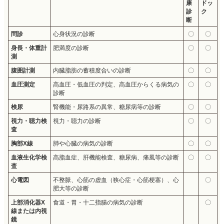
康
ドッ
診
ク
断
問診
心身状況の診断
〇
〇
身長・体重計
肥満度の診断
〇
〇
測
腹囲計測
内臓脂肪の蓄積度合いの診断
〇
〇
血圧測定
高血圧・低血圧の判定、高血圧からくる病気の
〇
〇
診断
検尿
腎機能・尿路系の異常、糖尿病等の診断
〇
〇
視力・聴力検
視力・聴力の診断
〇
〇
査
胸部X線
肺や心臓の病気の診断
〇
〇
血液生化学検
高脂血症、肝機能検査、糖尿病、痛風等の診断
〇
〇
査
心電図
不整脈、心筋の虚血（狭心症・心筋梗塞）、心
〇
肥大等の診断
上部消化器X
食道・胃・十二指腸の病気の診断
〇
線または内視
鏡