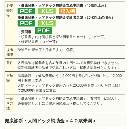
必要
・健康診断・人間ドック補助金支給申請書（40歳以上用）
書類
等
※健康診断・人間ドック補助金受診者名簿（20名以上の場合）
・
質問票
・領収書または請求書と振込明細書のセット（コピー可）
・検査結果表（コピー可）
提出
受診日の翌年度５月末日まで（必着）
期限
条件
各種健診は補助金を含め年度内１回のみで重複受診はできません。
特定健康診査受診券で受診された方は、補助金対象外となります。
支給
健康診断 ：健診費用のうち5,000円を差し引いた額に対して2,000
額
円を限度に支給
人間ドック：人間ドック費用のうち20,000円を差し引いた額に対し
て20,000円を限度に支給
手続
「健康診断・人間ドック補助金支給申請書」「質問票」に記入し、
き方
必要書類とともに当健康保険組合へ提出してください。
法
健康診断・人間ドック補助金＜４０歳未満＞