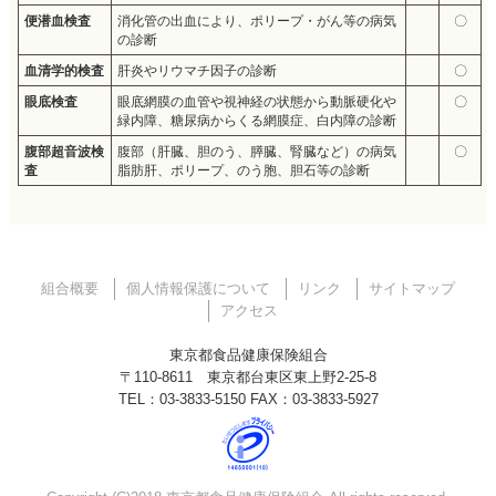
便潜血検査
消化管の出血により、ポリープ・がん等の病気
〇
の診断
血清学的検査
肝炎やリウマチ因子の診断
〇
眼底検査
眼底網膜の血管や視神経の状態から動脈硬化や
〇
緑内障、糖尿病からくる網膜症、白内障の診断
腹部超音波検
腹部（肝臓、胆のう、膵臓、腎臓など）の病気
〇
査
脂肪肝、ポリープ、のう胞、胆石等の診断
組合概要
個人情報保護について
リンク
サイトマップ
アクセス
東京都食品健康保険組合
〒110-8611 東京都台東区東上野2-25-8
TEL：03-3833-5150 FAX：03-3833-5927