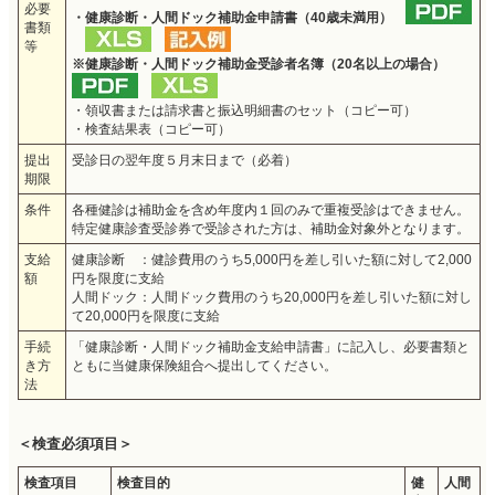
必要
・健康診断・人間ドック補助金申請書（40歳未満用）
書類
等
※健康診断・人間ドック補助金受診者名簿（20名以上の場合）
・領収書または請求書と振込明細書のセット（コピー可）
・検査結果表（コピー可）
提出
受診日の翌年度５月末日まで（必着）
期限
条件
各種健診は補助金を含め年度内１回のみで重複受診はできません。
特定健康診査受診券で受診された方は、補助金対象外となります。
支給
健康診断 ：健診費用のうち5,000円を差し引いた額に対して2,000
額
円を限度に支給
人間ドック：人間ドック費用のうち20,000円を差し引いた額に対し
て20,000円を限度に支給
手続
「健康診断・人間ドック補助金支給申請書」に記入し、必要書類と
き方
ともに当健康保険組合へ提出してください。
法
＜検査必須項目＞
検査項目
検査目的
健
人間