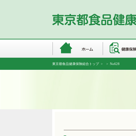
東京都食品健康保険組合トップ
>
> No628