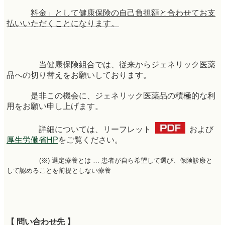
料金」として
健康保険
の自己
負担額と合わせてお支
払いいただくことになります。
当健康保険組合では、従来からジェネリック医薬
品への切り替えをお願いしておりま
す。
是非この機会に、ジェネリック医薬品
の積極的
な利
用を
お願い申し上げます。
詳細については、リーフレット
および
厚生労働省HP
をご覧ください。
(※) 選定療養とは … 患者が自ら希望して選び、保険診療と
して認めることを前提としない療養
【 問い合わせ先 】