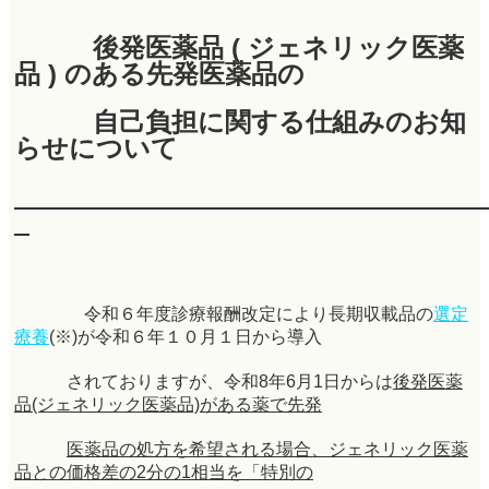
後発医薬品 ( ジェネリック医薬
品 ) のある先発医薬品の
自己負担に関する仕組みのお知
らせについて
令和６年度診療報酬改定により長期収載品の
選定
療養
(※)が令和６年１０月
１日
から導入
されておりますが、令和8年6月1日からは
後発医薬
品(ジェネリック医薬品)がある薬で先発
医薬品の処方を希望され
る場
合、ジェネリック医薬
品との価格差の2分の1相当を「特別の