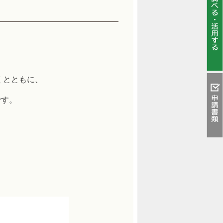
くとともに、
です。
。