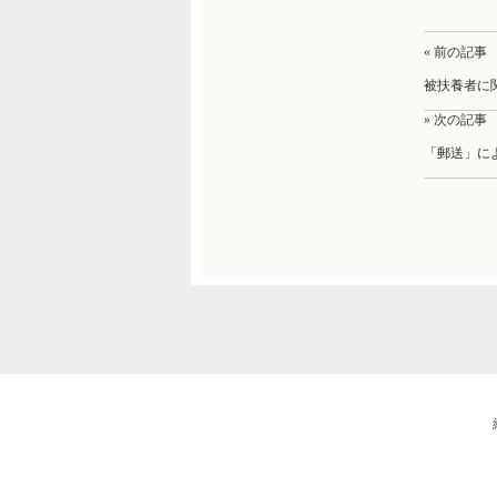
« 前の記事
被扶養者に
» 次の記事
「郵送」に