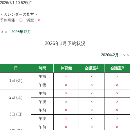
2026/7/1 10:52現在
＜カレンダーの見方＞
予約可能：
〇
満室：
×
＜＜ 2026年12月
2026年1月予約状況
2026年2月 ＞＞
日
時間
体育館
会議室A
会議室B
午前
×
×
×
1日
(金)
午後
×
×
×
午前
×
×
×
2日
(土)
午後
×
×
×
午前
×
×
×
3日
(日)
午後
×
×
×
午前
×
×
×